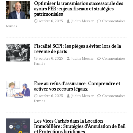
Optimiser la transmission successorale des
avoirs PER : enjeux fiscaux et stratégies
patrimoniales
octobre 6, 2025
Judith Messier
Commentaires
fermés
Fiscalité SCPI : les pièges à éviter lors de la
revente de parts
octobre 6, 2025
Judith Messier
Commentaires
fermés
Face au refus d’assurance : Comprendre et
activer vos recours légaux
octobre 6, 2025
Judith Messier
Commentaires
fermés
Les Vices Cachés dans la Location
Immobilière : Stratégies d’Annulation de Bail
et Protections Juridiques