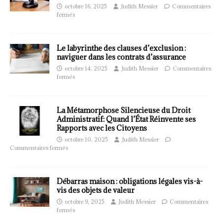
octobre 16, 2025
Judith Messier
Commentaires
fermés
Le labyrinthe des clauses d’exclusion :
naviguer dans les contrats d’assurance
octobre 14, 2025
Judith Messier
Commentaires
fermés
La Métamorphose Silencieuse du Droit
Administratif: Quand l’État Réinvente ses
Rapports avec les Citoyens
octobre 10, 2025
Judith Messier
Commentaires fermés
Débarras maison : obligations légales vis-à-
vis des objets de valeur
octobre 9, 2025
Judith Messier
Commentaires
fermés