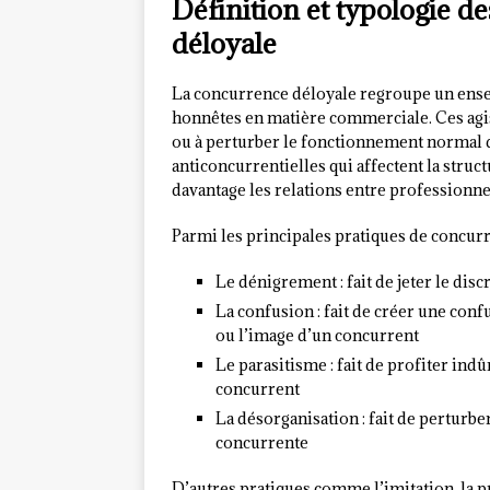
Définition et typologie d
déloyale
La concurrence déloyale regroupe un ens
honnêtes en matière commerciale. Ces agis
ou à perturber le fonctionnement normal 
anticoncurrentielles qui affectent la str
davantage les relations entre professionne
Parmi les principales pratiques de concurre
Le dénigrement : fait de jeter le dis
La confusion : fait de créer une con
ou l’image d’un concurrent
Le parasitisme : fait de profiter in
concurrent
La désorganisation : fait de perturb
concurrente
D’autres pratiques comme l’imitation, la p