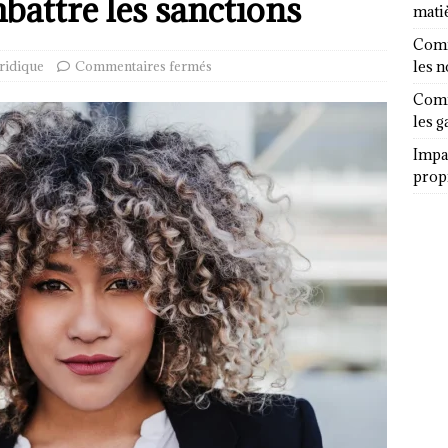
attre les sanctions
mati
Comm
ridique
Commentaires fermés
les 
Comm
les g
Impa
propr