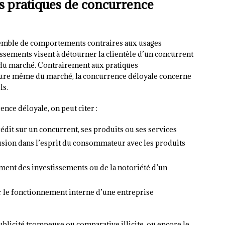
es pratiques de concurrence
emble de comportements contraires aux usages
sements visent à détourner la clientèle d’un concurrent
du marché. Contrairement aux pratiques
ucture même du marché, la concurrence déloyale concerne
ls.
nce déloyale, on peut citer :
crédit sur un concurrent, ses produits ou ses services
fusion dans l’esprit du consommateur avec les produits
dûment des investissements ou de la notoriété d’un
er le fonctionnement interne d’une entreprise
ublicité trompeuse ou comparative illicite, ou encore le