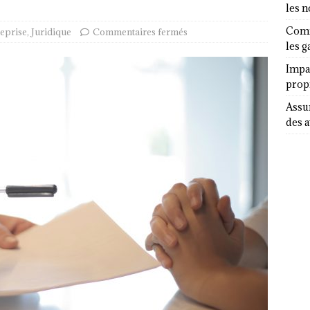
les 
Comm
eprise
,
Juridique
Commentaires fermés
les g
Impa
propr
Assur
des a