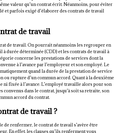
a même valeur qu’un contrat écrit. Néanmoins, pour éviter
llé et parfois exigé d’élaborer des contrats de travail
ntrat de travail
trat de travail. On pourrait néanmoins les regrouper en
il à durée déterminée (CDD) et les contrats de travail à
égorie concerne les prestations de services dont la
 convenue à l’avance par l’employeur et son employé. Le
omatiquement quand la durée de la prestation de service
sion ou rupture d’un commun accord. Quant à la deuxième
ue ni fixée à l’avance. L’employé travaille alors pour son
 convenus dans le contrat, jusqu’à soit sa retraite, son
ommun accord du contrat.
trat de travail ?
e de renfermer, le contrat de travail s’avère être
ur. En effet, les clauses qu’ils renferment vous