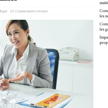
mati
Comm
dique
Commentaires fermés
les 
Comm
les g
Impa
propr