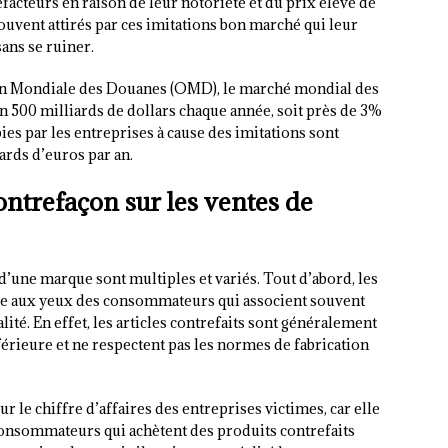
facteurs en raison de leur notoriété et du prix élevé de
uvent attirés par ces imitations bon marché qui leur
sans se ruiner.
ion Mondiale des Douanes (OMD), le marché mondial des
n 500 milliards de dollars chaque année, soit près de 3%
es par les entreprises à cause des imitations sont
ards d’euros par an.
ntrefaçon sur les ventes de
 d’une marque sont multiples et variés. Tout d’abord, les
que aux yeux des consommateurs qui associent souvent
lité. En effet, les articles contrefaits sont généralement
férieure et ne respectent pas les normes de fabrication
ur le chiffre d’affaires des entreprises victimes, car elle
 consommateurs qui achètent des produits contrefaits