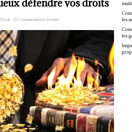
eux défendre vos droits
mati
Comm
Droit
Commentaires fermés
les 
Comm
les g
Impa
propr