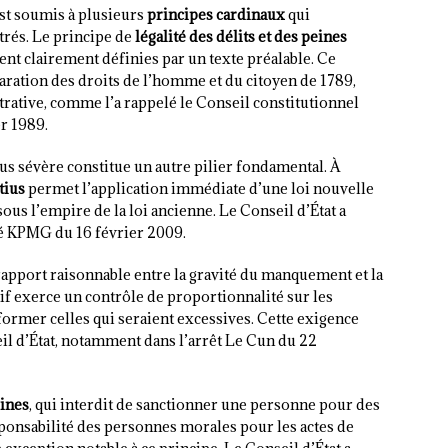
est soumis à plusieurs
principes cardinaux
qui
trés. Le principe de
légalité des délits et des peines
ent clairement définies par un texte préalable. Ce
claration des droits de l’homme et du citoyen de 1789,
rative, comme l’a rappelé le Conseil constitutionnel
r 1989.
lus sévère constitue un autre pilier fondamental. À
tius
permet l’application immédiate d’une loi nouvelle
ous l’empire de la loi ancienne. Le Conseil d’État a
té KPMG du 16 février 2009.
apport raisonnable entre la gravité du manquement et la
tif exerce un contrôle de proportionnalité sur les
former celles qui seraient excessives. Cette exigence
il d’État, notamment dans l’arrêt Le Cun du 22
eines
, qui interdit de sanctionner une personne pour des
esponsabilité des personnes morales pour les actes de