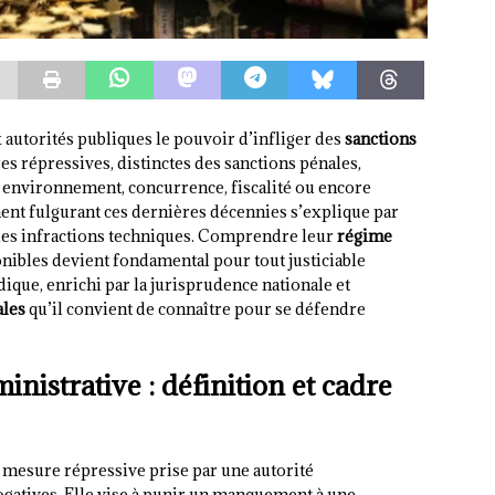
x autorités publiques le pouvoir d’infliger des
sanctions
es répressives, distinctes des sanctions pénales,
 environnement, concurrence, fiscalité ou encore
nt fulgurant ces dernières décennies s’explique par
des infractions techniques. Comprendre leur
régime
onibles devient fondamental pour tout justiciable
dique, enrichi par la jurisprudence nationale et
ales
qu’il convient de connaître pour se défendre
nistrative : définition et cadre
 mesure répressive prise par une autorité
ogatives. Elle vise à punir un manquement à une