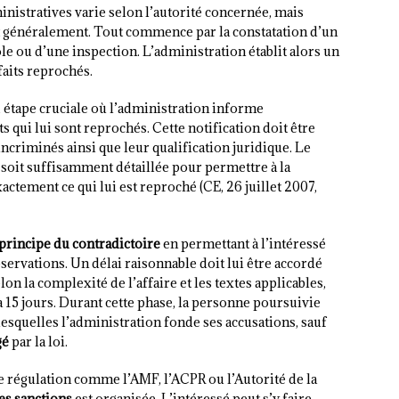
nistratives varie selon l’autorité concernée, mais
 généralement. Tout commence par la constatation d’un
e ou d’une inspection. L’administration établit alors un
faits reprochés.
s, étape cruciale où l’administration informe
qui lui sont reprochés. Cette notification doit être
ncriminés ainsi que leur qualification juridique. Le
 soit suffisamment détaillée pour permettre à la
tement ce qui lui est reproché (CE, 26 juillet 2007,
principe du contradictoire
en permettant à l’intéressé
servations. Un délai raisonnable doit lui être accordé
on la complexité de l’affaire et les textes applicables,
 15 jours. Durant cette phase, la personne poursuivie
 lesquelles l’administration fonde ses accusations, sauf
gé
par la loi.
e régulation comme l’AMF, l’ACPR ou l’Autorité de la
es sanctions
est organisée. L’intéressé peut s’y faire