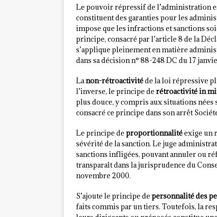
Le pouvoir répressif de l’administration 
constituent des garanties pour les adminis
impose que les infractions et sanctions soi
principe, consacré par l’article 8 de la Dé
s’applique pleinement en matière administ
dans sa décision n° 88-248 DC du 17 janvie
La
non-rétroactivité
de la loi répressive p
l’inverse, le principe de
rétroactivité in mi
plus douce, y compris aux situations nées s
consacré ce principe dans son arrêt Socié
Le principe de
proportionnalité
exige un r
sévérité de la sanction. Le juge administra
sanctions infligées, pouvant annuler ou ré
transparaît dans la jurisprudence du Conse
novembre 2000.
S’ajoute le principe de
personnalité des p
faits commis par un tiers. Toutefois, la r