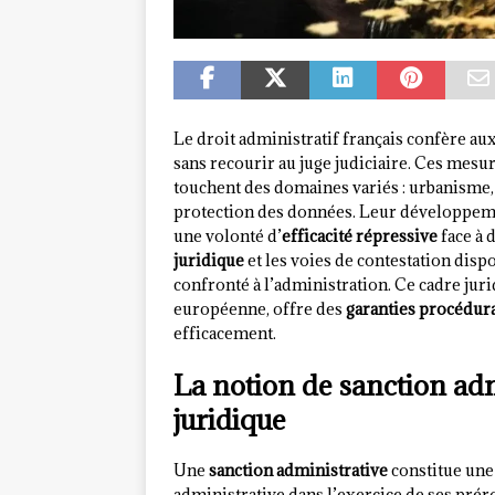
Le droit administratif français confère au
sans recourir au juge judiciaire. Ces mesur
touchent des domaines variés : urbanisme,
protection des données. Leur développeme
une volonté d’
efficacité répressive
face à 
juridique
et les voies de contestation disp
confronté à l’administration. Ce cadre juri
européenne, offre des
garanties procédur
efficacement.
La notion de sanction admi
juridique
Une
sanction administrative
constitue une
administrative dans l’exercice de ses prér