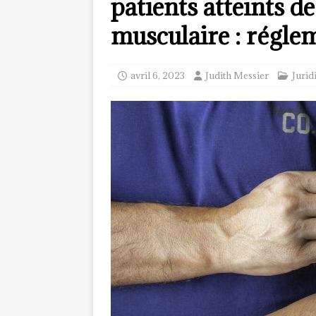
patients atteints d
musculaire : régle
avril 6, 2023
Judith Messier
Jurid