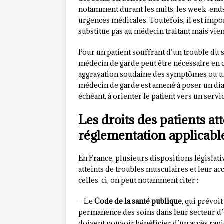
notamment durant les nuits, les week-ends 
urgences médicales. Toutefois, il est impo
substitue pas au médecin traitant mais vien
Pour un patient souffrant d’un trouble du 
médecin de garde peut être nécessaire en 
aggravation soudaine des symptômes ou une
médecin de garde est amené à poser un diagn
échéant, à orienter le patient vers un serv
Les droits des patients at
réglementation applicabl
En France, plusieurs dispositions législati
atteints de troubles musculaires et leur a
celles-ci, on peut notamment citer :
– Le
Code de la santé publique
, qui prévoi
permanence des soins dans leur secteur d’ex
doivent pouvoir bénéficier d’un accès rapi