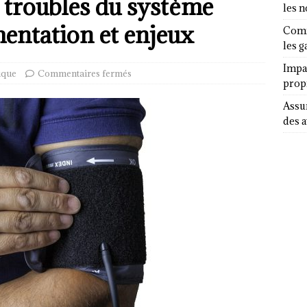
e troubles du système
les 
mentation et enjeux
Comm
les g
Impa
ique
Commentaires fermés
propr
Assur
des a