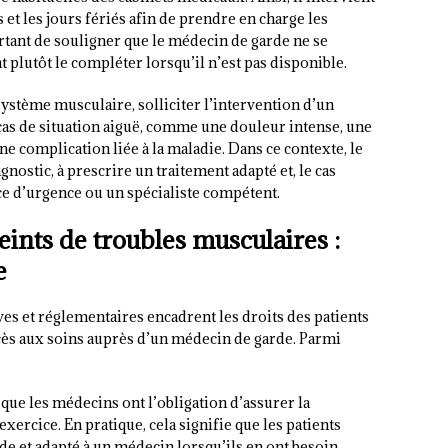
et les jours fériés afin de prendre en charge les
rtant de souligner que le médecin de garde ne se
t plutôt le compléter lorsqu’il n’est pas disponible.
système musculaire, solliciter l’intervention d’un
cas de situation aiguë, comme une douleur intense, une
 complication liée à la maladie. Dans ce contexte, le
ostic, à prescrire un traitement adapté et, le cas
ice d’urgence ou un spécialiste compétent.
teints de troubles musculaires :
e
ves et réglementaires encadrent les droits des patients
ccès aux soins auprès d’un médecin de garde. Parmi
t que les médecins ont l’obligation d’assurer la
ercice. En pratique, cela signifie que les patients
de et adapté à un médecin lorsqu’ils en ont besoin.