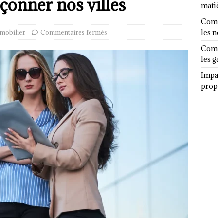
çonner nos villes
mati
Comm
mobilier
Commentaires fermés
les 
Comm
les g
Impa
propr