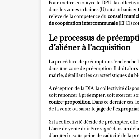
Pour mettre en œuvre le DPU, la collectivi
dans les zones urbaines (U) ou à urbaniser
relève de la compétence du
conseil munic
de coopération intercommunale
(EPCI) co
Le processus de préemptio
d’aliéner à l’acquisition
La procédure de préemption s’enclenche l
dans une zone de préemption. Il doit alor
mairie, détaillant les caractéristiques du bi
À réception de la DIA, la collectivité dispo
soit renoncer à préempter, soit exercer so
contre-proposition
. Dans ce dernier cas, l
de la vente ou saisir le
juge de l’expropria
Si la collectivité décide de préempter, elle
L’acte de vente doit être signé dans un dél
d’acquérir, sous peine de caducité de la p