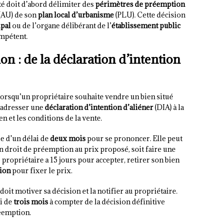
té doit d’abord délimiter des
périmètres de préemption
 (AU) de son
plan local d’urbanisme
(PLU). Cette décision
ipal
ou de l’organe délibérant de l’
établissement public
mpétent.
n : de la déclaration d’intention
orsqu’un propriétaire souhaite vendre un bien situé
s adresser une
déclaration d’intention d’aliéner
(DIA) à la
en et les conditions de la vente.
se d’un délai de
deux mois
pour se prononcer. Elle peut
n droit de préemption au prix proposé, soit faire une
e propriétaire a 15 jours pour accepter, retirer son bien
tion
pour fixer le prix.
 doit motiver sa décision et la notifier au propriétaire.
ai de
trois mois
à compter de la décision définitive
réemption.