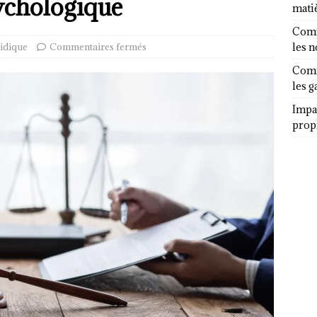
ychologique
mati
Comm
ridique
Commentaires fermés
les 
Comm
les g
Impa
propr