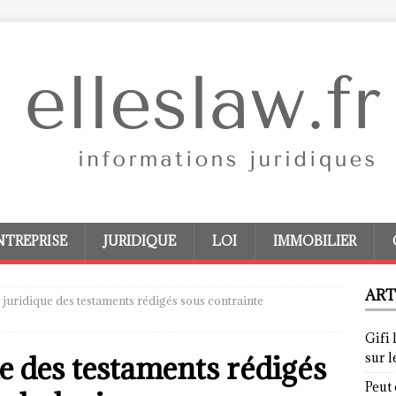
NTREPRISE
JURIDIQUE
LOI
IMMOBILIER
ART
é juridique des testaments rédigés sous contrainte
Gifi 
ue des testaments rédigés
sur 
Peut 