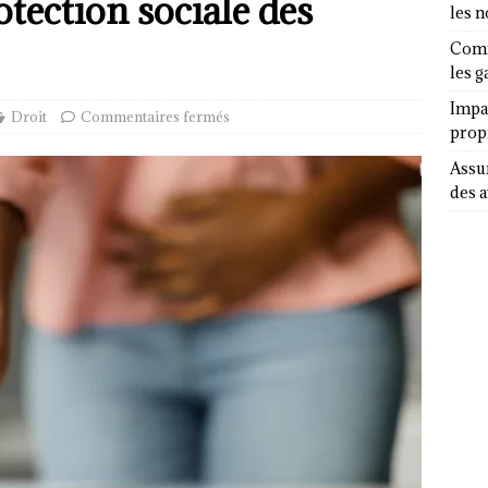
tection sociale des
les 
Comm
les g
Impa
Droit
Commentaires fermés
propr
Assur
des a