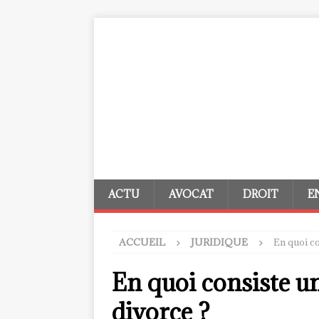
ACTU
AVOCAT
DROIT
E
ACCUEIL
JURIDIQUE
En quoi co
En quoi consiste un
divorce ?