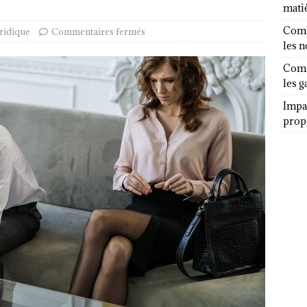
mati
Comm
ridique
Commentaires fermés
les 
Comm
les g
Impa
propr