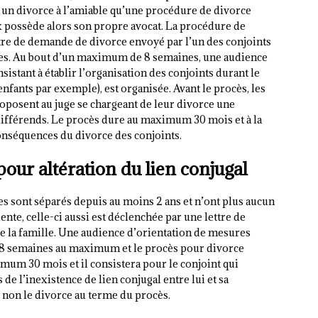
r un divorce à l’amiable qu’une procédure de divorce
 possède alors son propre avocat. La procédure de
ttre de demande de divorce envoyé par l’un des conjoints
ales. Au bout d’un maximum de 8 semaines, une audience
istant à établir l’organisation des conjoints durant le
nfants par exemple), est organisée. Avant le procès, les
oposent au juge se chargeant de leur divorce une
différends. Le procès dure au maximum 30 mois et à la
s conséquences du divorce des conjoints.
our altération du lien conjugal
es sont séparés depuis au moins 2 ans et n’ont plus aucun
te, celle-ci aussi est déclenchée par une lettre de
de la famille. Une audience d’orientation de mesures
e 8 semaines au maximum et le procès pour divorce
imum 30 mois et il consistera pour le conjoint qui
e l’inexistence de lien conjugal entre lui et sa
u non le divorce au terme du procès.