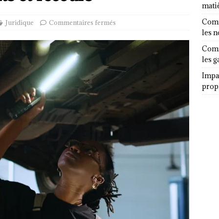
mati
Comm
Juridique
Commentaires fermés
les 
Comm
les g
Impa
propr