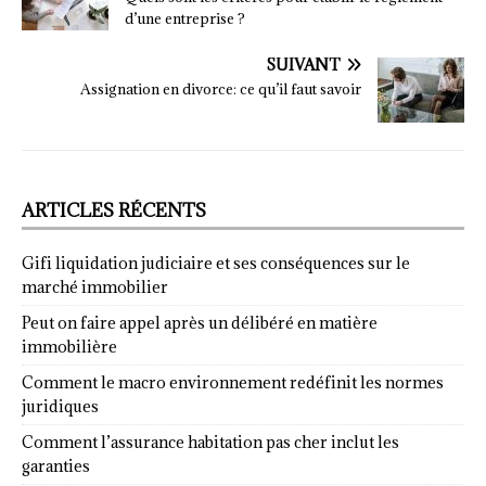
d’une entreprise ?
SUIVANT
Assignation en divorce: ce qu’il faut savoir
ARTICLES RÉCENTS
Gifi liquidation judiciaire et ses conséquences sur le
marché immobilier
Peut on faire appel après un délibéré en matière
immobilière
Comment le macro environnement redéfinit les normes
juridiques
Comment l’assurance habitation pas cher inclut les
garanties