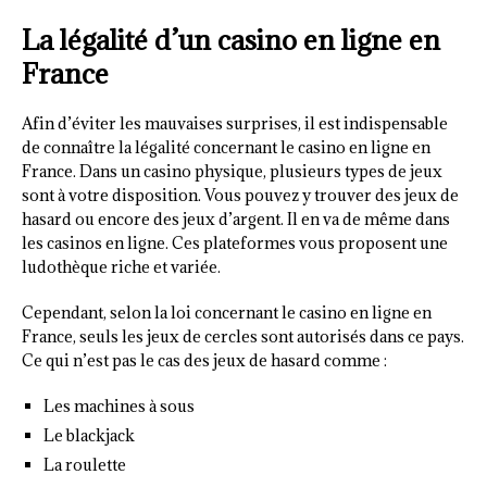
La légalité d’un casino en ligne en
France
Afin d’éviter les mauvaises surprises, il est indispensable
de connaître la légalité concernant le casino en ligne en
France. Dans un casino physique, plusieurs types de jeux
sont à votre disposition. Vous pouvez y trouver des jeux de
hasard ou encore des jeux d’argent. Il en va de même dans
les casinos en ligne. Ces plateformes vous proposent une
ludothèque riche et variée.
Cependant, selon la loi concernant le casino en ligne en
France, seuls les jeux de cercles sont autorisés dans ce pays.
Ce qui n’est pas le cas des jeux de hasard comme :
Les machines à sous
Le blackjack
La roulette