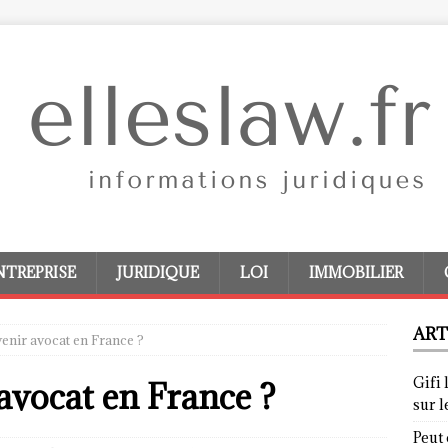
NTREPRISE
JURIDIQUE
LOI
IMMOBILIER
ART
nir avocat en France ?
Gifi 
vocat en France ?
sur 
Peut 