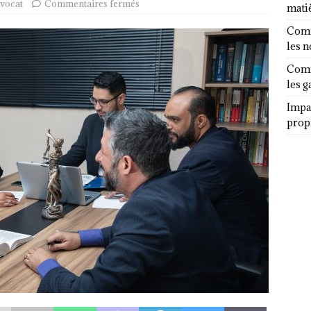
vocat
Commentaires fermés
mati
Comm
les 
Comm
les g
Impa
propr