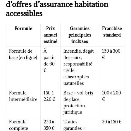
d’offres d’assurance habitation
accessibles
Formule
Prix
Garanties
Franchise
annuel
principales
standard
estimé
incluses
Formule de
À
Incendie, dégât
150 à 300
base (en ligne)
partir
des eaux,
€
de 60
responsabilité
€
civile,
catastrophes
naturelles
Formule
150 à
Base + vol, bris
100 à 200
intermédiaire
220 €
de glace,
€
protection
juridique
Formule
250 à
Toutes
50 à 150 €
complète
350 €
garanties +