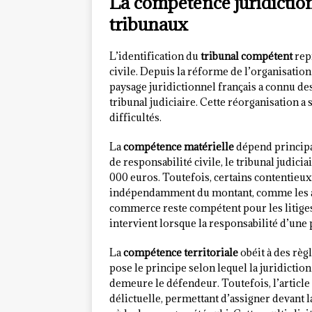
La compétence juridiction
tribunaux
L’identification du
tribunal compétent
rep
civile. Depuis la réforme de l’organisation 
paysage juridictionnel français a connu des
tribunal judiciaire. Cette réorganisation a 
difficultés.
La
compétence matérielle
dépend principal
de responsabilité civile, le tribunal judici
000 euros. Toutefois, certains contentieu
indépendamment du montant, comme les act
commerce reste compétent pour les litiges
intervient lorsque la responsabilité d’une
La
compétence territoriale
obéit à des règ
pose le principe selon lequel la juridictio
demeure le défendeur. Toutefois, l’articl
délictuelle, permettant d’assigner devant l