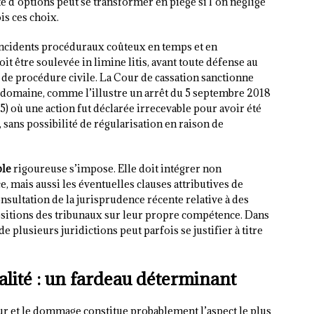
té d’options peut se transformer en piège si l’on néglige
is ces choix.
incidents procéduraux coûteux en temps et en
t être soulevée in limine litis, avant toute défense au
 de procédure civile. La Cour de cassation sanctionne
domaine, comme l’illustre un arrêt du 5 septembre 2018
35) où une action fut déclarée irrecevable pour avoir été
 sans possibilité de régularisation en raison de
ble
rigoureuse s’impose. Elle doit intégrer non
, mais aussi les éventuelles clauses attributives de
onsultation de la jurisprudence récente relative à des
positions des tribunaux sur leur propre compétence. Dans
 plusieurs juridictions peut parfois se justifier à titre
alité : un fardeau déterminant
eur et le dommage constitue probablement l’aspect le plus