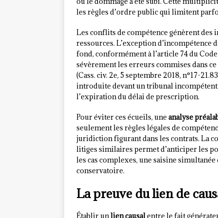
où le dommage a été subi. Cette multiplici
les règles d’ordre public qui limitent parfo
Les conflits de compétence génèrent des 
ressources. L’exception d’incompétence doi
fond, conformément à l’article 74 du Code
sévèrement les erreurs commises dans ce 
(Cass. civ. 2e, 5 septembre 2018, n°17-21.8
introduite devant un tribunal incompétent,
l’expiration du délai de prescription.
Pour éviter ces écueils, une
analyse préala
seulement les règles légales de compétence
juridiction figurant dans les contrats. La c
litiges similaires permet d’anticiper les 
les cas complexes, une saisine simultanée de
conservatoire.
La preuve du lien de caus
Établir un
lien causal
entre le fait générat