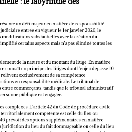
nelle : le labyrinthe des
résente un défi majeur en matière de responsabilité
judiciaire entrée en vigueur le 1er janvier 2020, le
 modifications substantielles avec la création du
simplifié certains aspects mais n’a pas éliminé toutes les
ement de la nature et du montant du litige. En matière
aire connaît en principe des litiges dont l’enjeu dépasse 10
x relèvent exclusivement de sa compétence
ions en responsabilité médicale. Le tribunal de
 entre commerçants, tandis que le tribunal administratif
 personne publique est engagée.
les complexes. L’article 42 du Code de procédure civile
n territorialement compétente est celle du lieu où
e 46 prévoit des options supplémentaires en matière
a juridiction du lieu du fait dommageable ou celle du lieu