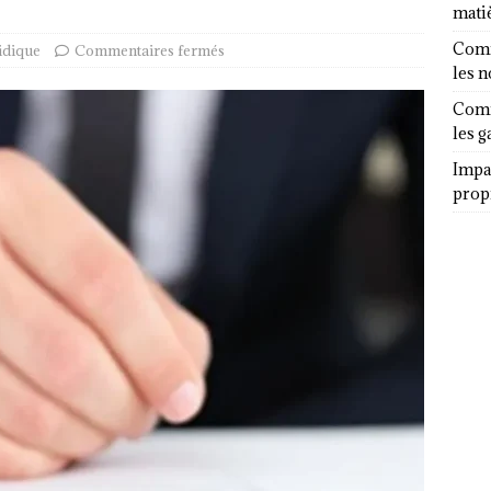
mati
Comm
idique
Commentaires fermés
les 
Comm
les g
Impa
propr