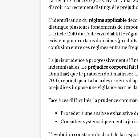
l’arrêt du 7 mai 2019 (Cass. civ. 2e, 7 mai 
d’avoir correctement distingué le préjudic
L’identification du
régime applicable
décou
distingue plusieurs fondements de responsa
L’article 1240 du Code civil établit le ré
existent pour certains domaines (produits d
confusion entre ces régimes entraîne fréqu
La jurisprudence a progressivement affiné
indemnisables. Le
préjudice corporel
fait
Dintilhac) que le praticien doit maîtriser. 
2016, répond quant à lui à des critères d’ap
préjudices impose une vigilance accrue dan
Face à ces difficultés, la prudence comma
Procéder à une analyse exhaustive d
Consulter systématiquement la jurisp
L’évolution constante du droit de la respo