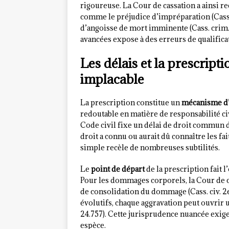
rigoureuse. La Cour de cassation a ainsi 
comme le préjudice d’impréparation (Cass. c
d’angoisse de mort imminente (Cass. crim.
avancées expose à des erreurs de qualifica
Les délais et la prescript
implacable
La prescription constitue un
mécanisme d’
redoutable en matière de responsabilité civ
Code civil fixe un délai de droit commun de
droit a connu ou aurait dû connaître les f
simple recèle de nombreuses subtilités.
Le
point de départ
de la prescription fait l
Pour les dommages corporels, la Cour de ca
de consolidation du dommage (Cass. civ. 2e
évolutifs, chaque aggravation peut ouvrir u
24.757). Cette jurisprudence nuancée exig
espèce.