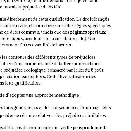
2019, n°18-14.732) où une demande fut rejetée faute
e moral du préjudice d’anxiété.
le directement de cette qualification. Le droit français
bilité civile, chacun obéissant à des règles spécifiques.
gime de droit commun, tandis que des
régimes spéciaux
éfectueux, accidents de la circulation, etc.). Une
emment l’irrecevabilité de l’action.
 les contours des différents types de préjudices
 l’objet d’une nomenclature détaillée (nomenclature
Le préjudice écologique, consacré par la loi du 8 août
préciation particuliers. Cette diversification des
s leur qualification.
nde d’adopter une approche méthodique :
es faits générateurs et des conséquences dommageables
rudence récente relative à des préjudices similaires
nsabilité civile commande une veille jurisprudentielle