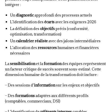
intégrer :
Un
diagnostic
approfondi des processus actuels
L’identification des
écarts
avec les exigences 2026
La définition des
objectifs
précis (conformité,
optimisation, transformation)
Un
calendrier réaliste
avec des jalons intermédiaires
L’allocation des
ressources
humaines et financières
nécessaires
La
sensibilisation
et la
formation
des équipes représentent
un facteur critique de succès souvent sous-estimé. Cette
dimension humaine de la transformation doit inclure :
– Des sessions d’
information
sur les enjeux et objectifs
– Des
formations
adaptées aux différents profils
(comptables, commerciaux, DSI)
– L’identification de
référents internes
capables