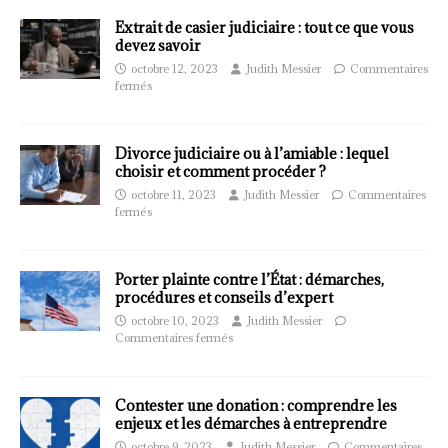
Extrait de casier judiciaire : tout ce que vous
devez savoir
octobre 12, 2023
Judith Messier
Commentaires
fermés
Divorce judiciaire ou à l’amiable : lequel
choisir et comment procéder ?
octobre 11, 2023
Judith Messier
Commentaires
fermés
Porter plainte contre l’État : démarches,
procédures et conseils d’expert
octobre 10, 2023
Judith Messier
Commentaires fermés
Contester une donation : comprendre les
enjeux et les démarches à entreprendre
octobre 9, 2023
Judith Messier
Commentaires