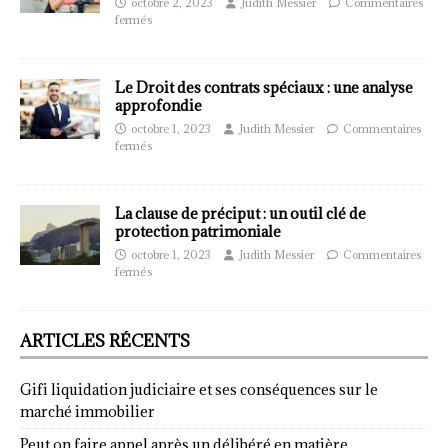
octobre 2, 2023
Judith Messier
Commentaires
fermés
Le Droit des contrats spéciaux : une analyse
approfondie
octobre 1, 2023
Judith Messier
Commentaires
fermés
La clause de préciput : un outil clé de
protection patrimoniale
octobre 1, 2023
Judith Messier
Commentaires
fermés
ARTICLES RÉCENTS
Gifi liquidation judiciaire et ses conséquences sur le
marché immobilier
Peut on faire appel après un délibéré en matière